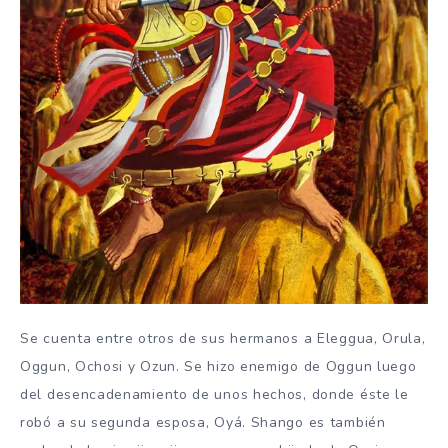
Se cuenta entre otros de sus hermanos a Eleggua, Orula,
Oggun, Ochosi y Ozun. Se hizo enemigo de Oggun luego
del desencadenamiento de unos hechos, donde éste le
robó a su segunda esposa, Oyá. Shango es también