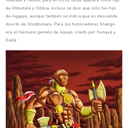
Obatalá y Yembó, pero en otros mitos aparece como hijo
de Obbatalá y Oddua, incluso se dice que solo fue hijo
de Aggayú, aunque también se indica que es desciende
directo de Oloddumare. Para los historiadores Shango
era el hermano gemelo de Agayú, criado por Yemayá y
Dadá.