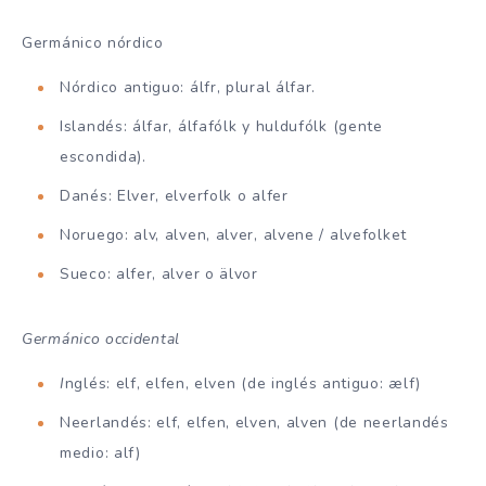
Germánico nórdico
Nórdico antiguo: álfr, plural álfar.
Islandés: álfar, álfafólk y huldufólk (gente
escondida).
Danés: Elver, elverfolk o alfer
Noruego: alv, alven, alver, alvene / alvefolket
Sueco: alfer, alver o älvor
Germánico occidental
I
nglés: elf, elfen, elven (de inglés antiguo: ælf)
Neerlandés: elf, elfen, elven, alven (de neerlandés
medio: alf)