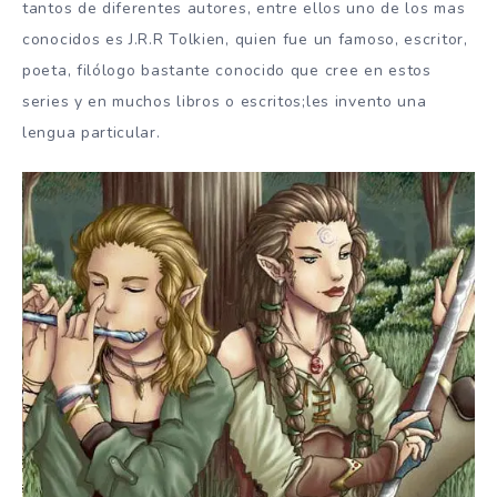
tantos de diferentes autores, entre ellos uno de los mas
conocidos es J.R.R Tolkien, quien fue un famoso, escritor,
poeta, filólogo bastante conocido que cree en estos
series y en muchos libros o escritos;les invento una
lengua particular.