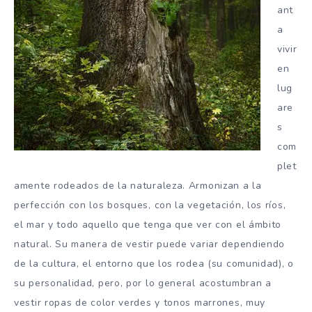
ant
a
vivir
en
lug
are
s
com
plet
amente rodeados de la naturaleza. Armonizan a la
perfección con los bosques, con la vegetación, los ríos,
el mar y todo aquello que tenga que ver con el ámbito
natural. Su manera de vestir puede variar dependiendo
de la cultura, el entorno que los rodea (su comunidad), o
su personalidad, pero, por lo general acostumbran a
vestir ropas de color verdes y tonos marrones, muy