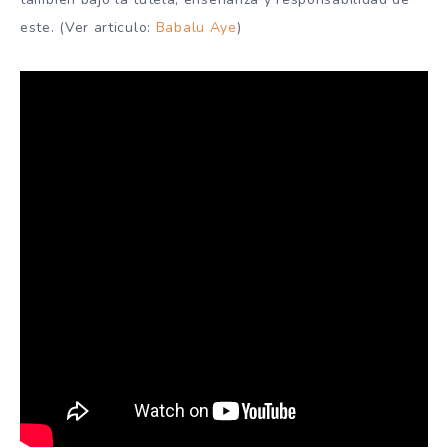
este. (Ver articulo:
Babalu Aye
)